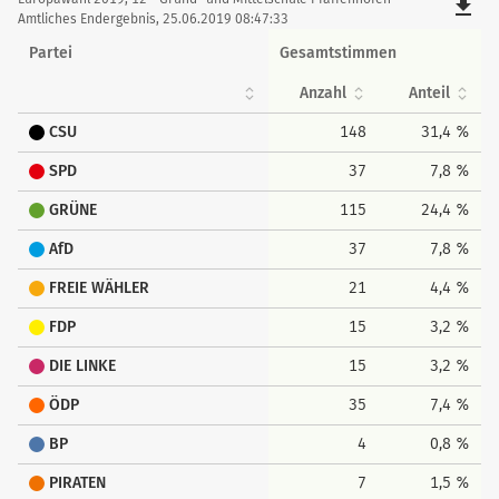
Stimmen
file_download
tabellarisch
Amtliches Endergebnis, 25.06.2019 08:47:33
Partei
Gesamtstimmen
Anzahl
Anteil
CSU
148
31,4 %
SPD
37
7,8 %
GRÜNE
115
24,4 %
AfD
37
7,8 %
FREIE WÄHLER
21
4,4 %
FDP
15
3,2 %
DIE LINKE
15
3,2 %
ÖDP
35
7,4 %
BP
4
0,8 %
PIRATEN
7
1,5 %