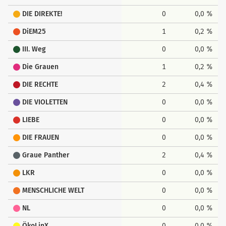
DIE DIREKTE!
0
0,0 %
DiEM25
1
0,2 %
III. Weg
0
0,0 %
Die Grauen
1
0,2 %
DIE RECHTE
2
0,4 %
DIE VIOLETTEN
0
0,0 %
LIEBE
0
0,0 %
DIE FRAUEN
0
0,0 %
Graue Panther
2
0,4 %
LKR
0
0,0 %
MENSCHLICHE WELT
0
0,0 %
NL
0
0,0 %
ÖkoLinX
0
0,0 %