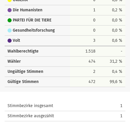
Die Humanisten
1
0,2 %
PARTEI FÜR DIE TIERE
0
0,0 %
Gesundheitsforschung
0
0,0 %
Volt
3
0,6 %
Wahlberechtigte
1.518
-
Wähler
474
31,2 %
Ungültige Stimmen
2
0,4 %
Gültige Stimmen
472
99,6 %
Stimmbezirke insgesamt
1
Stimmbezirke ausgezählt
1