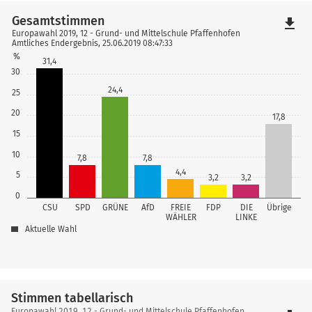
Gesamtstimmen
file_download
Europawahl 2019, 12 - Grund- und Mittelschule Pfaffenhofen
Amtliches Endergebnis, 25.06.2019 08:47:33
%
31,4
30
24,4
25
20
17,8
15
10
7,8
7,8
4,4
5
3,2
3,2
0
CSU
SPD
GRÜNE
AfD
FREIE
FDP
DIE
Übrige
WÄHLER
LINKE
Aktuelle Wahl
Stimmen tabellarisch
Europawahl 2019, 12 - Grund- und Mittelschule Pfaffenhofen