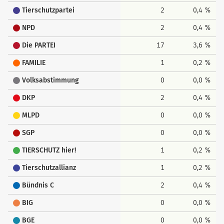
Tierschutzpartei
2
0,4 %
NPD
2
0,4 %
Die PARTEI
17
3,6 %
FAMILIE
1
0,2 %
Volksabstimmung
0
0,0 %
DKP
2
0,4 %
MLPD
0
0,0 %
SGP
0
0,0 %
TIERSCHUTZ hier!
1
0,2 %
Tierschutzallianz
1
0,2 %
Bündnis C
2
0,4 %
BIG
0
0,0 %
BGE
0
0,0 %